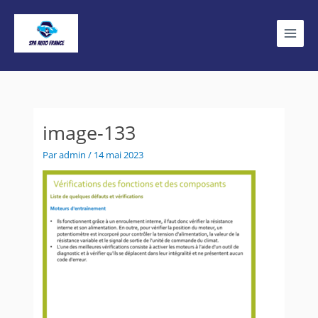
Aller
Main
au
contenu
Menu
image-133
Par
admin
/
14 mai 2023