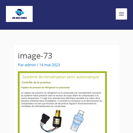
Aller
Main
au
contenu
Menu
image-73
Par
admin
/
14 mai 2023